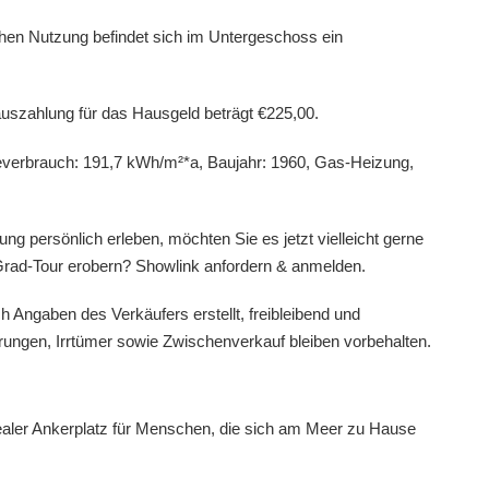
hen Nutzung befindet sich im Untergeschoss ein
uszahlung für das Hausgeld beträgt €225,00.
everbrauch: 191,7 kWh/m²*a, Baujahr: 1960, Gas-Heizung,
ng persönlich erleben, möchten Sie es jetzt vielleicht gerne
-Grad-Tour erobern? Showlink anfordern & anmelden.
h Angaben des Verkäufers erstellt, freibleibend und
rungen, Irrtümer sowie Zwischenverkauf bleiben vorbehalten.
ealer Ankerplatz für Menschen, die sich am Meer zu Hause