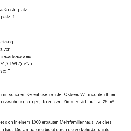
Außenstellplatz
platz: 1
Heizung
gt vor
 Bedarfsausweis
191,7 kWh/(m²*a)
sse: F
n im schönen Kellenhusen an der Ostsee. Wir möchten Ihnen
hosswohnung zeigen, deren zwei Zimmer sich auf ca. 25 m²
et sich in einem 1960 erbauten Mehrfamilienhaus, welches
sen liegt. Die Umgebung bietet durch die verkehrsberuhigte