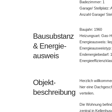
Badezimmer: 1
Garage/ Stellplatz: 
Anzahl Garage/ Stell
Baujahr: 1960
Bausubstanz
Heizungsart: Gas-
Energieausweis: lie
& Energie-
Energieausweistyp:
ausweis
Endenergiebedarf: 
Energieeffizienzkla
Objekt-
Herzlich willkomme
hier eine Dachgesc
beschreibung
verteilen.
Die Wohnung befind
zentral in Kellenhu